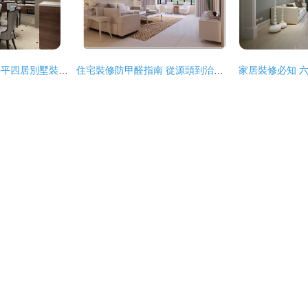
中式現代風雅居 650平四居別墅裝修實景與設計理念賞析
住宅裝修防甲醛指南 從源頭到治理的全面防護策略