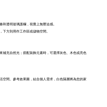
條和透明玻璃護欄，視覺上無壓迫感。
，下方則用作工作區或儲物空間。
來補充自然光；搭配裝飾元素時，可選擇灰色、木色或亮色
活空間。參考效果圖，結合個人需求，白色隔層將為您的家