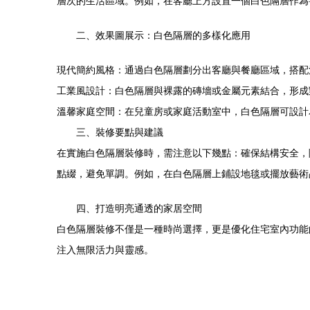
層次的生活區域。例如，在客廳上方設置一個白色隔層作為
二、效果圖展示：白色隔層的多樣化應用
現代簡約風格：通過白色隔層劃分出客廳與餐廳區域，搭配
工業風設計：白色隔層與裸露的磚墻或金屬元素結合，形成
溫馨家庭空間：在兒童房或家庭活動室中，白色隔層可設計
三、裝修要點與建議
在實施白色隔層裝修時，需注意以下幾點：確保結構安全，
點綴，避免單調。例如，在白色隔層上鋪設地毯或擺放藝術
四、打造明亮通透的家居空間
白色隔層裝修不僅是一種時尚選擇，更是優化住宅室內功能
注入無限活力與靈感。