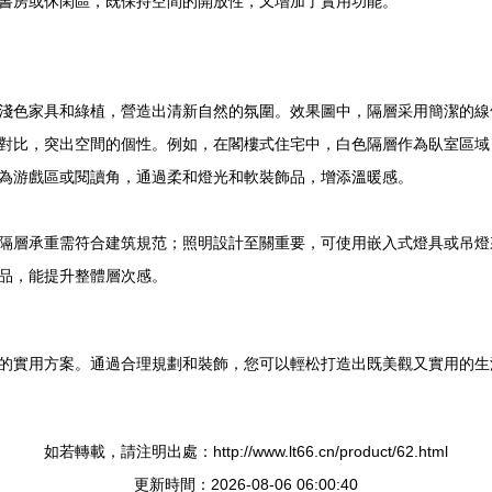
書房或休閑區，既保持空間的開放性，又增加了實用功能。
淺色家具和綠植，營造出清新自然的氛圍。效果圖中，隔層采用簡潔的線
對比，突出空間的個性。例如，在閣樓式住宅中，白色隔層作為臥室區域
為游戲區或閱讀角，通過柔和燈光和軟裝飾品，增添溫暖感。
隔層承重需符合建筑規范；照明設計至關重要，可使用嵌入式燈具或吊燈
品，能提升整體層次感。
的實用方案。通過合理規劃和裝飾，您可以輕松打造出既美觀又實用的生
如若轉載，請注明出處：http://www.lt66.cn/product/62.html
更新時間：2026-08-06 06:00:40