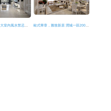
家居裝修必知 六大室內風水禁忌與和諧布局之道
歐式華章，雅致新居 潤城一區200平豪華別墅裝修實景賞析