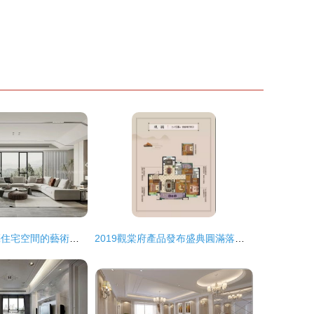
圣米蘭門窗 點亮住宅空間的藝術與實用之美
2019觀棠府產品發布盛典圓滿落幕，盛啟華章，引領住宅室內裝飾裝修新高度